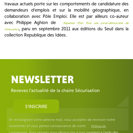
travaux actuels porte sur les comportements de candidature des
demandeurs d'emplois et sur la mobilité géographique, en
collaboration avec Pôle Emploi. Elle est par ailleurs co-auteur
avec Philippe Aghion de
Repenser l'État. Pour une social-démocratie de
,
paru en septembre 2011 aux éditions du Seuil dans la
l'innovation
collection Republique des Idées.
NEWSLETTER
Recevez l'actualité de la chaire Sécurisation
S'INSCRIRE
En renseignant votre adresse mail, vous acceptez de recevoir notre
newsletter et vous penez connaissance de notre
Politique de
. Vous pouvez vous désinscrire à tout moment à l'aide des
Confidentialité