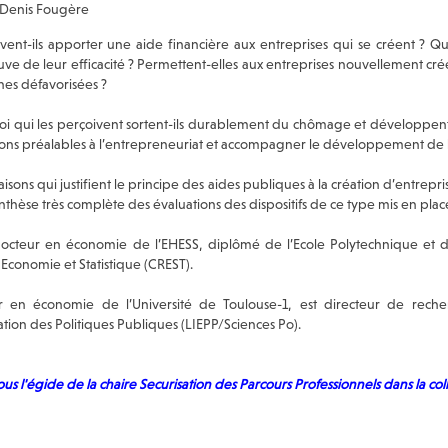
 Denis Fougère
vent-ils apporter une aide financière aux entreprises qui se créent ? Quel
uve de leur efficacité ? Permettent-elles aux entreprises nouvellement créées
nes défavorisées ?
 qui les perçoivent sortent-ils durablement du chômage et développent-il
ions préalables à l’entrepreneuriat et accompagner le développement de l
isons qui justifient le principe des aides publiques à la création d’entrepri
hèse très complète des évaluations des dispositifs de ce type mis en place
octeur en économie de l’EHESS, diplômé de l’Ecole Polytechnique et d
conomie et Statistique (CREST).
r en économie de l’Université de Toulouse-1, est directeur de re
uation des Politiques Publiques (LIEPP/Sciences Po).
us l'égide de la chaire Securisation des Parcours Professionnels dans la col